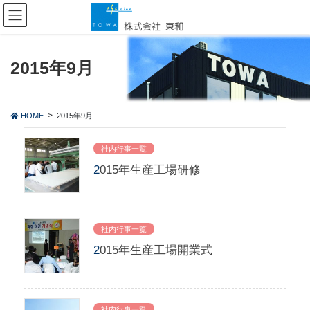
コ
ナ
ン
ビ
テ
ゲ
ン
ー
ツ
シ
2015年9月
に
ョ
移
ン
動
に
HOME
2015年9月
移
動
社内行事一覧
2015年生産工場研修
社内行事一覧
2015年生産工場開業式
社内行事一覧