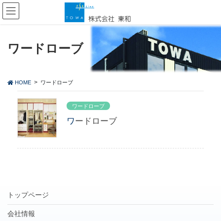
コ
ナ
ン
ビ
テ
ゲ
ン
ー
ツ
シ
ワードローブ
に
ョ
移
ン
動
に
HOME
ワードローブ
移
動
ワードローブ
ワードローブ
トップページ
会社情報