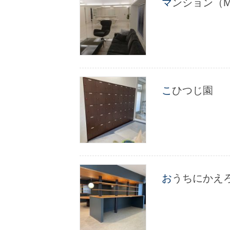
マンション（
こひつじ園
おうちにかえ