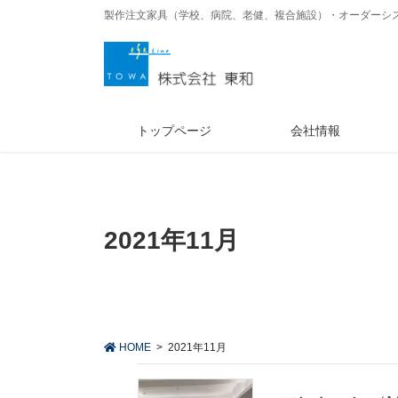
コ
ナ
製作注文家具（学校、病院、老健、複合施設）・オーダーシ
ン
ビ
テ
ゲ
ン
ー
ツ
シ
に
ョ
トップページ
会社情報
移
ン
動
に
移
動
2021年11月
HOME
2021年11月