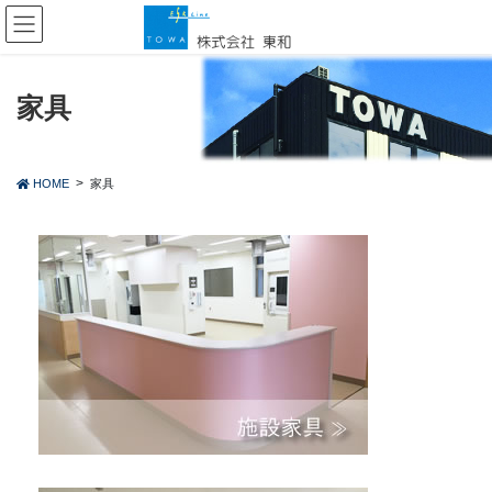
コ
ナ
ン
ビ
テ
ゲ
ン
ー
ツ
シ
家具
に
ョ
移
ン
動
に
HOME
家具
移
動