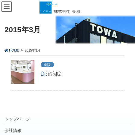
コ
ナ
ン
ビ
テ
ゲ
ン
ー
ツ
シ
2015年3月
に
ョ
移
ン
動
に
HOME
2015年3月
移
動
病院
魚沼病院
トップページ
会社情報