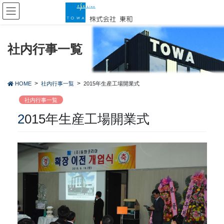
コ
ナ
ン
ビ
テ
ゲ
ン
ー
ツ
シ
社内行事一覧
に
ョ
移
ン
動
に
HOME
社内行事一覧
2015年生産工場開業式
移
動
社内行事一覧
2015年生産工場開業式