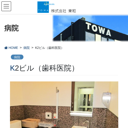
コ
ナ
ン
ビ
テ
ゲ
ン
ー
ツ
シ
病院
に
ョ
移
ン
動
に
HOME
病院
K2ビル（歯科医院）
移
動
病院
K2ビル（歯科医院）