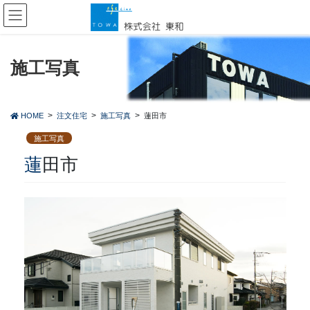
コ
ナ
ン
ビ
テ
ゲ
ン
ー
ツ
シ
施工写真
に
ョ
移
ン
動
に
HOME
注文住宅
施工写真
蓮田市
移
動
施工写真
蓮田市