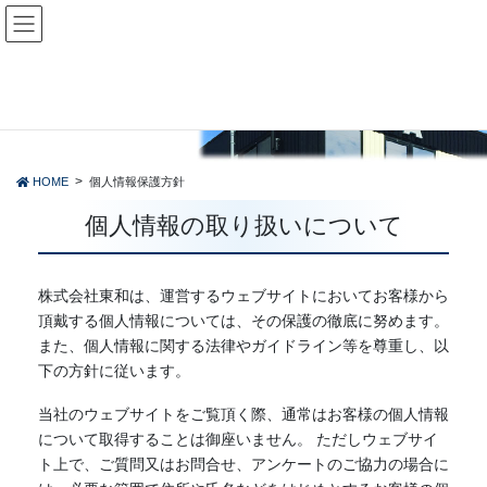
コ
ナ
ン
ビ
テ
ゲ
ン
ー
ツ
シ
個人情報保護方針
に
ョ
移
ン
動
に
HOME
個人情報保護方針
移
動
個人情報の取り扱いについて
株式会社東和は、運営するウェブサイトにおいてお客様から
頂戴する個人情報については、その保護の徹底に努めます。
また、個人情報に関する法律やガイドライン等を尊重し、以
下の方針に従います。
当社のウェブサイトをご覧頂く際、通常はお客様の個人情報
について取得することは御座いません。 ただしウェブサイ
ト上で、ご質問又はお問合せ、アンケートのご協力の場合に