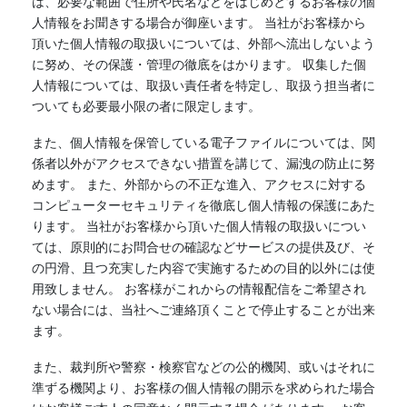
は、必要な範囲で住所や氏名などをはじめとするお客様の個
人情報をお聞きする場合が御座います。 当社がお客様から
頂いた個人情報の取扱いについては、外部へ流出しないよう
に努め、その保護・管理の徹底をはかります。 収集した個
人情報については、取扱い責任者を特定し、取扱う担当者に
ついても必要最小限の者に限定します。
また、個人情報を保管している電子ファイルについては、関
係者以外がアクセスできない措置を講じて、漏洩の防止に努
めます。 また、外部からの不正な進入、アクセスに対する
コンピューターセキュリティを徹底し個人情報の保護にあた
ります。 当社がお客様から頂いた個人情報の取扱いについ
ては、原則的にお問合せの確認などサービスの提供及び、そ
の円滑、且つ充実した内容で実施するための目的以外には使
用致しません。 お客様がこれからの情報配信をご希望され
ない場合には、当社へご連絡頂くことで停止することが出来
ます。
また、裁判所や警察・検察官などの公的機関、或いはそれに
準ずる機関より、お客様の個人情報の開示を求められた場合